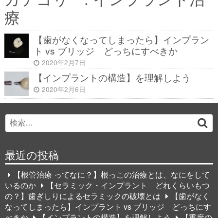
療
【歯がなくなってしまったら】インプラン
ト vs ブリッジ どっちにすべきか
2020年2月7日
【インプラントの構造】を理解しよう
2020年2月6日
Search
検
for:
索
最近の投稿
【根管治療 ってなに？】根っこの治療とは、なにをして
いるのか
【セラミック・インプラント どれくらいもつ
の？】歯ぎしりによるセラミックの破壊とは
【歯がなく
なってしまったら】インプラント vs ブリッジ どっちにす
べきか
【インプラントの構造】を理解しよう
【重度の