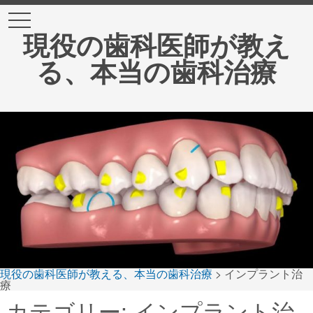
t
o
現役の歯科医師が教え
g
g
る、本当の歯科治療
l
e
n
a
v
i
g
a
t
i
o
n
現役の歯科医師が教える、本当の歯科治療
>
インプラント治
療
カテゴリー:
インプラント治