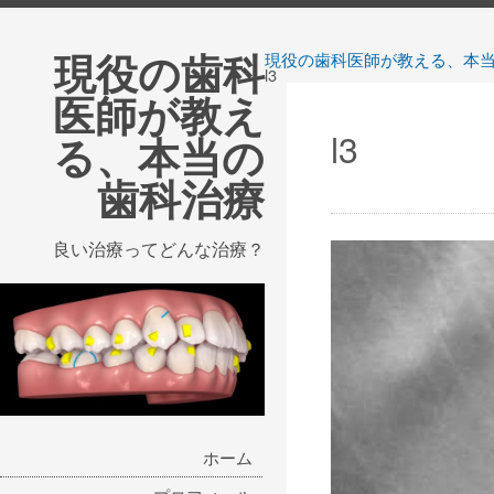
現役の歯科
現役の歯科医師が教える、本
l3
医師が教え
l3
る、本当の
歯科治療
良い治療ってどんな治療？
ホーム