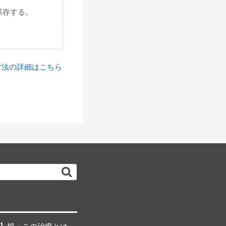
保存する。
方法の詳細はこちら
検
索…
？】根っこの治療とは、