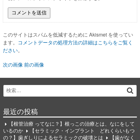
このサイトはスパムを低減するために Akismet を使ってい
ます。
コメントデータの処理方法の詳細はこちらをご覧く
ださい
。
次の画像
前の画像
Search
検
for:
索
最近の投稿
【根管治療 ってなに？】根っこの治療とは、なにをして
いるのか
【セラミック・インプラント どれくらいもつ
の？】歯ぎしりによるセラミックの破壊とは
【歯がなく