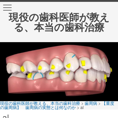
t
o
現役の歯科医師が教え
g
g
る、本当の歯科治療
l
e
n
a
v
i
g
a
t
i
o
n
現役の歯科医師が教える、本当の歯科治療
>
歯周病
>
【重度
の歯周病】 歯周病の実態とは何なのか
>
al
al