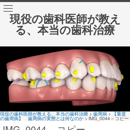
t
o
現役の歯科医師が教え
g
g
る、本当の歯科治療
l
e
n
a
v
i
g
a
t
i
o
n
現役の歯科医師が教える、本当の歯科治療
>
歯周病
>
【重度
の歯周病】 歯周病の実態とは何なのか
>
IMG_0044 – コピー
IMG_0044 – コピー