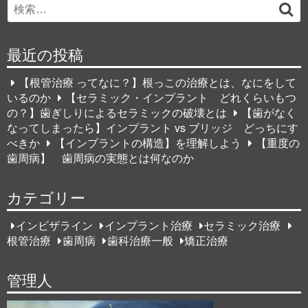
Search
検
for:
索
最近の投稿
【根管治療 ってなに？】根っこの治療とは、なにをして
いるのか
【セラミック・インプラント どれくらいもつ
の？】歯ぎしりによるセラミックの破壊とは
【歯がなく
なってしまったら】インプラント vs ブリッジ どっちにす
べきか
【インプラントの構造】を理解しよう
【重度の
歯周病】 歯周病の実態とは何なのか
カテゴリー
インビザライン
インプラント治療
セラミック治療
根管治療
歯周病
歯科治療一般
矯正治療
管理人