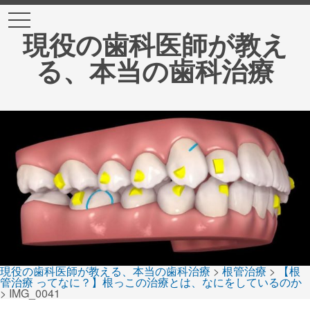
t
o
現役の歯科医師が教え
g
g
る、本当の歯科治療
l
e
n
a
v
i
g
a
t
i
o
n
現役の歯科医師が教える、本当の歯科治療
>
根管治療
>
【根
管治療 ってなに？】根っこの治療とは、なにをしているのか
>
IMG_0041