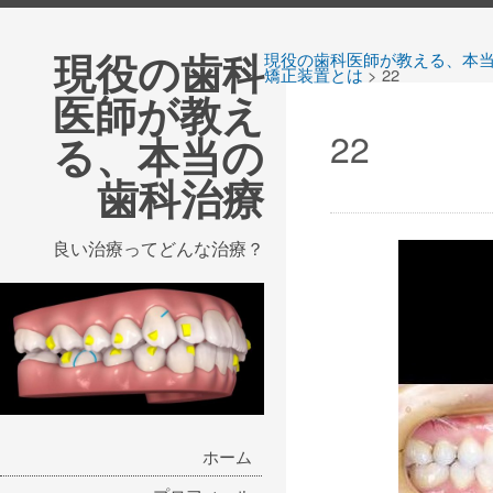
現役の歯科
現役の歯科医師が教える、本
矯正装置とは
>
22
医師が教え
22
る、本当の
歯科治療
良い治療ってどんな治療？
ホーム