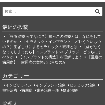
Search
検
for:
索
最近の投稿
【根管治療 ってなに？】根っこの治療とは、なにをして
いるのか
【セラミック・インプラント どれくらいもつ
の？】歯ぎしりによるセラミックの破壊とは
【歯がなく
なってしまったら】インプラント vs ブリッジ どっちにす
べきか
【インプラントの構造】を理解しよう
【重度の
歯周病】 歯周病の実態とは何なのか
カテゴリー
インビザライン
インプラント治療
セラミック治療
根管治療
歯周病
歯科治療一般
矯正治療
管理人