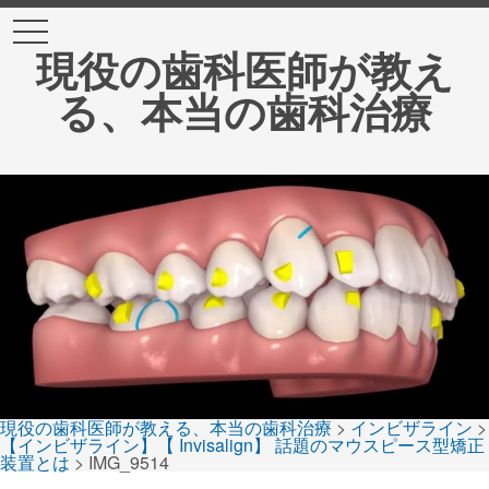
t
o
現役の歯科医師が教え
g
g
る、本当の歯科治療
l
e
n
a
v
i
g
a
t
i
o
n
現役の歯科医師が教える、本当の歯科治療
>
インビザライン
>
【インビザライン】【 Invisalign】 話題のマウスピース型矯正
装置とは
>
IMG_9514