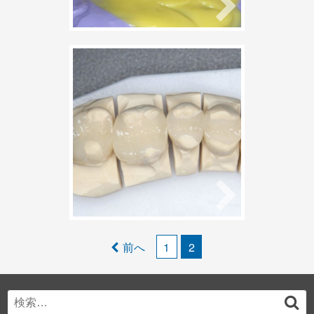
拡大鏡
2件のコメント
【銀歯のやり直
し】銀の詰め物(銀
歯)を白くしたい
2020年1月3日
nukadent
セラミック治療
セラミック治療
虫歯
2件のコメント
投
前へ
1
2
稿
ナ
Search
検
ビ
for: