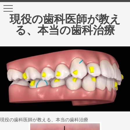
t
o
現役の歯科医師が教え
g
g
る、本当の歯科治療
l
e
n
a
v
i
g
a
t
i
o
n
現役の歯科医師が教える、本当の歯科治療
【正しい咬み合わ