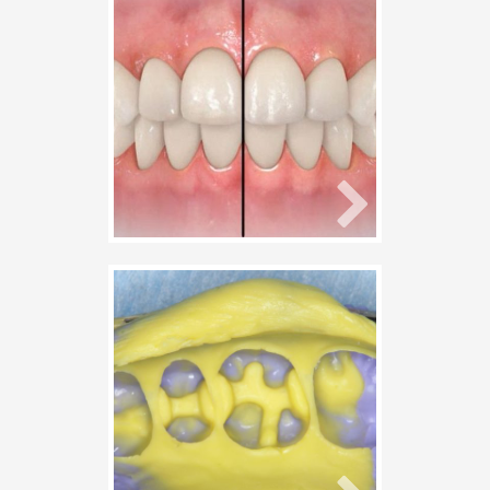
せ】って、どんな
咬み合わせ？
2020年1月8日
nukadent
矯正治療
咬み合わせ
矯正
コメントはまだありません
【精度の高い治
療】ってなに？精
度が高い治療は良
い治療である。
2020年1月3日
nukadent
歯科治療一般