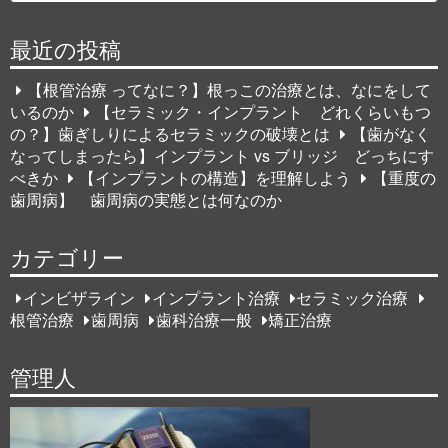
索
ゲ
最近の投稿
ー
【根管治療 ってなに？】根っこの治療とは、なにをして
シ
いるのか
【セラミック・インプラント どれくらいもつ
の？】歯ぎしりによるセラミックの破壊とは
【歯がなく
ョ
なってしまったら】インプラント vs ブリッジ どっちにす
ン
べきか
【インプラントの構造】を理解しよう
【重度の
歯周病】 歯周病の実態とは何なのか
カテゴリー
インビザライン
インプラント治療
セラミック治療
根管治療
歯周病
歯科治療一般
矯正治療
管理人